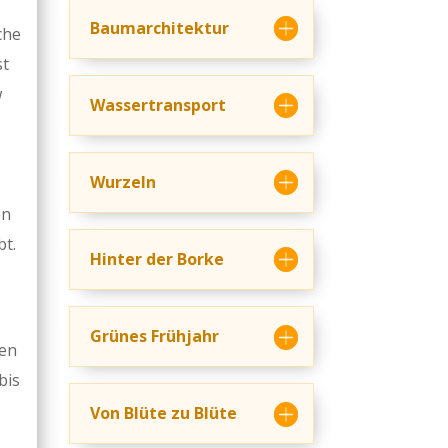
Baumarchitektur
che
st
w
Wassertransport
Wurzeln
en
bt.
Hinter der Borke
Grünes Frühjahr
nen
bis
Von Blüte zu Blüte