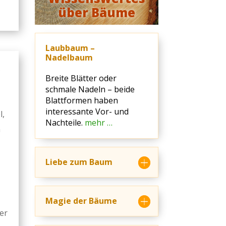
über Bäume
Laubbaum –
Nadelbaum
s
Breite Blätter oder
schmale Nadeln – beide
Blattformen haben
interessante Vor- und
l,
Nachteile.
mehr …
a
Liebe zum Baum
Magie der Bäume
er